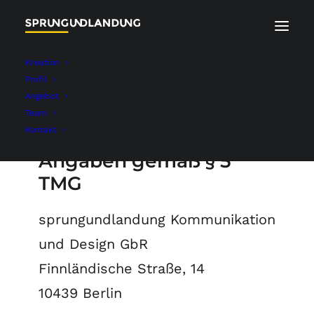
Kreation
Profil
Angebot
Impressum
Team
Kontakt
Angaben gemäß § 5
TMG
sprungundlandung Kommunikation
und Design GbR
Finnländische Straße, 14
10439 Berlin